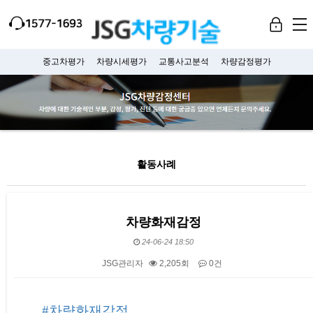
Menu
중고차평가
차량시세평가
교통사고분석
차량감정평가
활동사례
차량화재감정
24-06-24 18:50
JSG관리자
2,205회
0건
본문
#차량화재감정