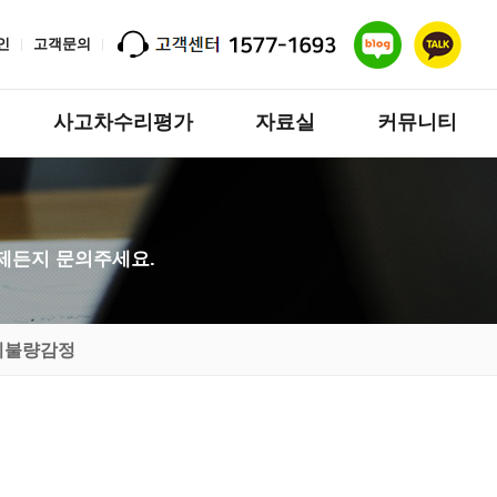
인
고객문의
사고차수리평가
자료실
커뮤니티
언제든지 문의주세요.
비불량감정