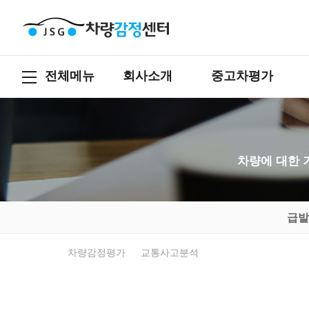
전체메뉴
회사소개
중고차평가
차량에 대한 
급발
차량감정평가
교통사고분석